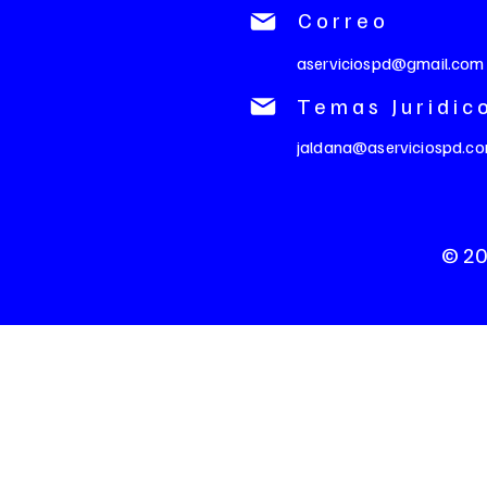
Correo
aserviciospd@gmail.com
Temas Juridic
jaldana@aserviciospd.c
© 20