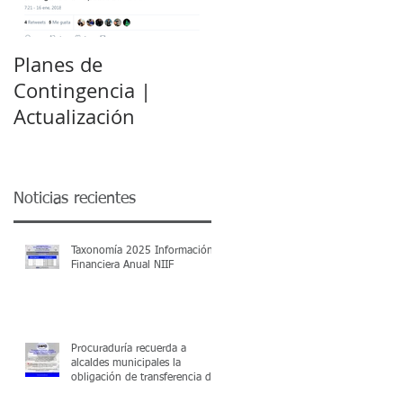
Planes de
Decreto 2079 - 17
Contingencia |
Permite subsanar
Actualización
requisitos para
certificación de
municipios vigencia
2016
Noticias recientes
Taxonomía 2025 Información
Financiera Anual NIIF
Procuraduría recuerda a
alcaldes municipales la
obligación de transferencia de
subsidios