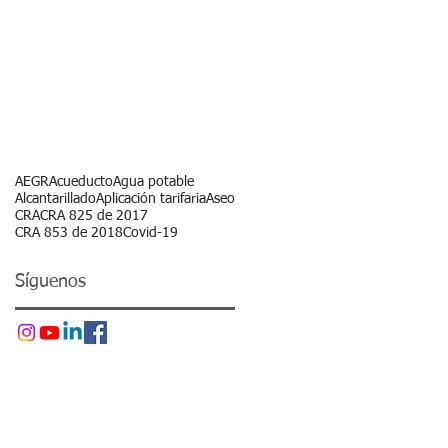
s
AEGR
Acueducto
Agua potable
Alcantarillado
Aplicación tarifaria
Aseo
CRA
CRA 825 de 2017
CRA 853 de 2018
Covid-19
Síguenos