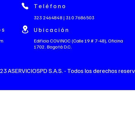
Teléfono
323 2464848 | 310 7686503
os
Ubicación
om
Edificio COVINOC (Calle 19 # 7-48), Oficina
1702. Bogotá D.C.
23 ASERVICIOSPD S.A.S. - Todos los derechos reser