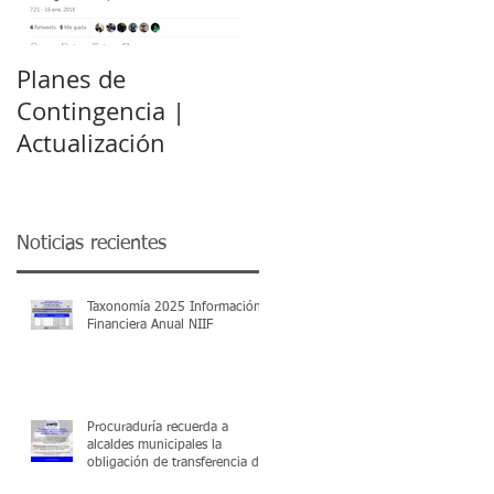
Planes de
Decreto 2079 - 17
Contingencia |
Permite subsanar
Actualización
requisitos para
certificación de
municipios vigencia
2016
Noticias recientes
Taxonomía 2025 Información
Financiera Anual NIIF
Procuraduría recuerda a
alcaldes municipales la
obligación de transferencia de
subsidios