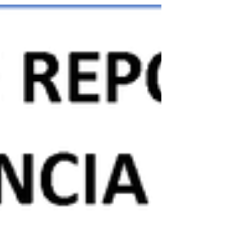
De conformidad con lo establecido en la Resolución SSPD
No. 20201000009605 de 19 de marzo de 2020 "Por la
cual se deroga parcialmente la...