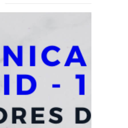
Auditoría Externa de
Gestión y Resultados -
AEGR, vigencia 2019
Plazo de reporte AEGR de los servicios públicos
domiciliarios, vigencia 2019