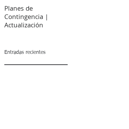
Planes de
Decreto 2079 - 17
Contingencia |
Permite subsanar
Actualización
requisitos para
certificación de
municipios vigencia
2016
Entradas recientes