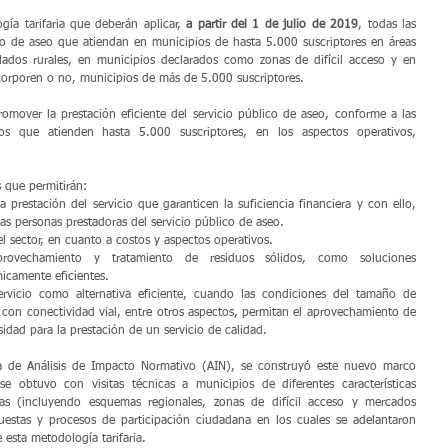
ía tarifaria que deberán aplicar, 
a partir del 1 de julio de 2019
, todas las 
co de aseo que atiendan en municipios de hasta 5.000 suscriptores en áreas 
ados rurales, en municipios declarados como zonas de difícil acceso y en 
corporen o no, municipios de más de 5.000 suscriptores.
romover la prestación eficiente del servicio público de aseo, conforme a las 
dos que atienden hasta 5.000 suscriptores, en los aspectos operativos, 
 que permitirán: 
a prestación del servicio que garanticen la suficiencia financiera y con ello, 
las personas prestadoras del servicio público de aseo.  
l sector, en cuanto a costos y aspectos operativos.  
rovechamiento y tratamiento de residuos sólidos, como soluciones 
icamente eficientes.  
servicio como alternativa eficiente, cuando las condiciones del tamaño de 
con conectividad vial, entre otros aspectos, permitan el aprovechamiento de 
idad para la prestación de un servicio de calidad. 
 de Análisis de Impacto Normativo (AIN), se construyó este nuevo marco 
se obtuvo con visitas técnicas a municipios de diferentes características 
as (incluyendo esquemas regionales, zonas de difícil acceso y mercados 
cuestas y procesos de participación ciudadana en los cuales se adelantaron 
e esta metodología tarifaria.