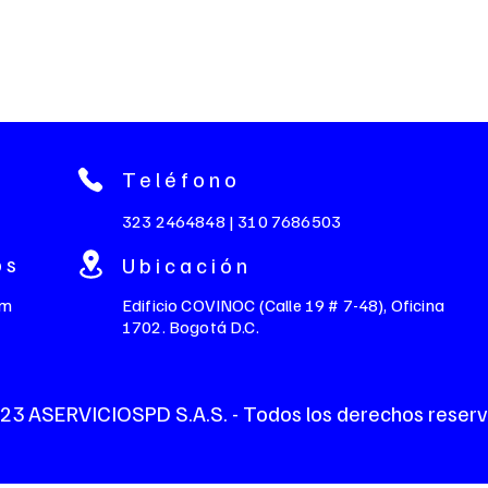
Teléfono
323 2464848 | 310 7686503
os
Ubicación
om
Edificio COVINOC (Calle 19 # 7-48), Oficina
1702. Bogotá D.C.
23 ASERVICIOSPD S.A.S. - Todos los derechos reser