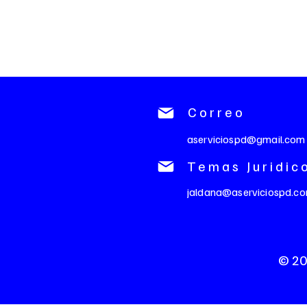
Correo
aserviciospd@gmail.com
Temas Juridic
jaldana@aserviciospd.c
© 20