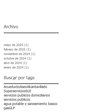
Archivo
mayo de 2025
(1)
1 entrada
febrero de 2025
(1)
1 entrada
noviembre de 2024
(1)
1 entrada
octubre de 2024
(1)
1 entrada
abril de 2024
(1)
1 entrada
enero de 2024
(1)
1 entrada
Buscar por tags
Acueducto
Aseo
Alcantarillado
Superservicios
SUI
servicios publicos domiciliarios
servicios publicos
agua potable y saneamiento basico
gas
GLP